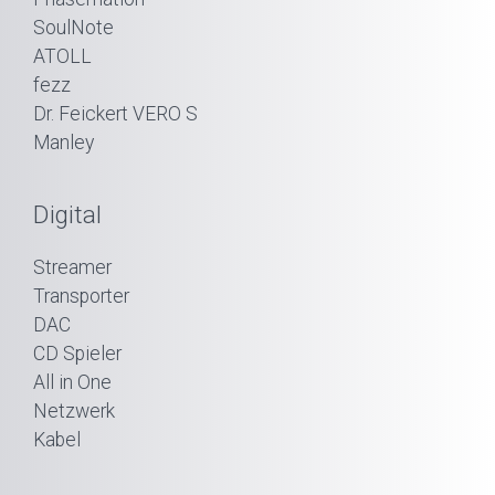
SoulNote
ATOLL
fezz
Dr. Feickert VERO S
Manley
Digital
Streamer
Transporter
DAC
CD Spieler
All in One
Netzwerk
Kabel