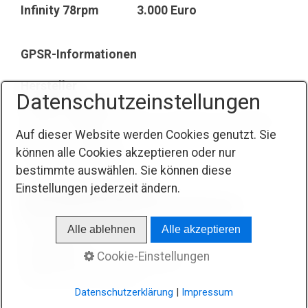
Infinity 78rpm 3.000 Euro
GPSR-Informationen
Hersteller
Datenschutzeinstellungen
Miyajima Laboratory
4-3-25, chayama, jounan-ku, fukuoka-city, fufuoka,
Auf dieser Website werden Cookies genutzt. Sie
814-0111, Japan
können alle Cookies akzeptieren oder nur
Tel:+81-45-710-0975
bestimmte auswählen. Sie können diese
Einstellungen jederzeit ändern.
Verantwortliche Person /
Wirtschaftsbeteiligter innerhalb der EU
WOD Audio
Alle ablehnen
Alle akzeptieren
Werner Obst
Cookie-Einstellungen
Westendstr. 1a 61130 Nidderau
Telefon: 06187 900077
Datenschutzerklärung
|
Impressum